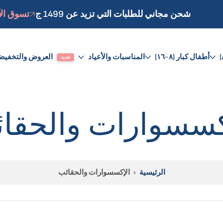
شحن مجاني للطلبات التي تزيد عن 1499 ج
تسوق ال
أطفال كبار (٨-١٦)
المناسبات والأعياد
العروض والتخفيض
جديد
كسسوارات والحقا
الرئيسية
›
الإكسسوارات والحقائب