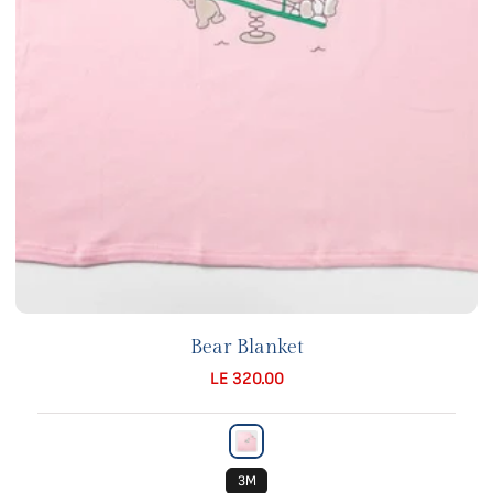
Bear Blanket
LE 320.00
3M