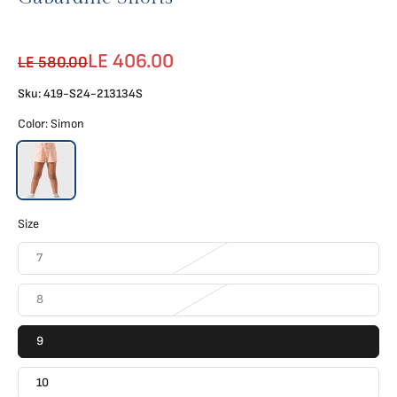
LE 406.00
LE 580.00
Sku: 419-S24-213134S
Color:
Simon
Size
7
8
9
10