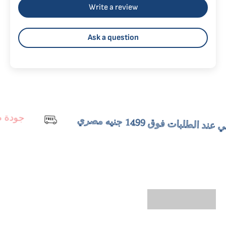
Write a review
Ask a question
جودة مم
لطلبات فوق 1499 جنيه مصري