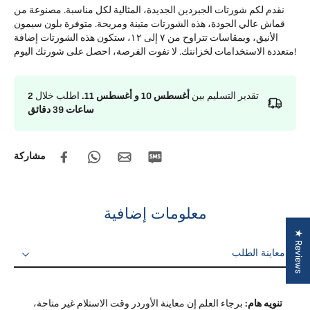
نقدم لكم شورتات الجبردين الجديدة، المثالية لكل مناسبة. مصنوعة من
قماش عالي الجودة، هذه الشورتات متينة ومريحة. متوفرة بلون سيمون
الأنيق، وبمقاسات تتراوح من ٧ إلى ١٢، ستكون هذه الشورتات إضافة
متعددة الاستخدامات لخزانتك. لا تفوت الفرصة، احصل على شورتك اليوم!
تقدير التسليم بين
أغسطس 10 و أغسطس 11.
اطلب خلال
2
ساعات 39 دقائق
مشاركة
معلومات إضافية
★ Reviews
معاينة الطلب
معاينة الطلب
الإرجاع والاستبدال
تنويه هام:
برجاء العلم إن معاينة الأوردر وقت الاستلام غير متاحة،