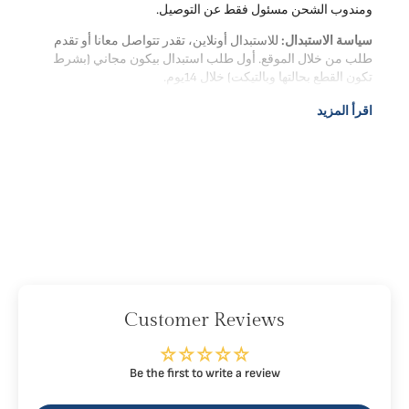
ومندوب الشحن مسئول فقط عن التوصيل.
الشحن والتوصيل
طرق الدفع
سياسة الاستبدال:
للاستبدال أونلاين، تقدر تتواصل معانا أو تقدم
طلب من خلال الموقع. أول طلب استبدال بيكون مجاني (بشرط
تكون القطع بحالتها وبالتيكت) خلال 14يوم.
ومتاح الاستبدال من خلال أي فرع من فروعنا.
اقرأ المزيد
Customer Reviews
Be the first to write a review